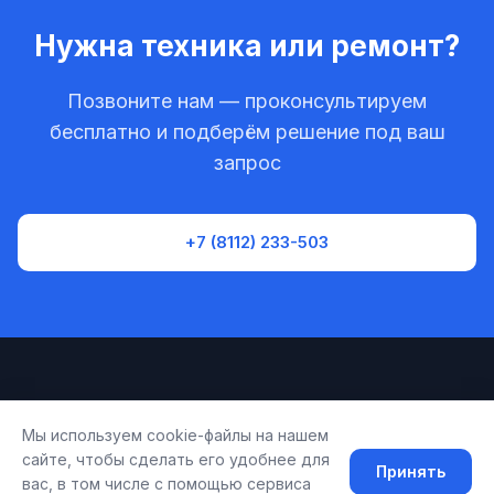
Нужна техника или ремонт?
Позвоните нам — проконсультируем
бесплатно и подберём решение под ваш
запрос
+7 (8112) 233-503
Мы используем cookie-файлы на нашем
Политика конфиденциальности
сайте, чтобы сделать его удобнее для
Обработка персональных данных
Принять
вас, в том числе с помощью сервиса
© 2026 ООО «М-Трейд». Все права защищены.